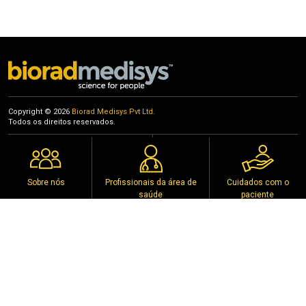
Hotel Taj Ganges, Varanasi, Uttar Pradesh
27th to 29th October 2023
Copyright © 2026
Biorad Medisys Pvt Ltd.
Todos os direitos reservados.
Eventos
Política de privacidade
Distribuidores
Aviso de direitos autorais
Policy
Termos de uso
Sobre nós
Profissionais da área de
Cuidados com o
saúde
paciente
Conecte-se conosco nas mídias sociais