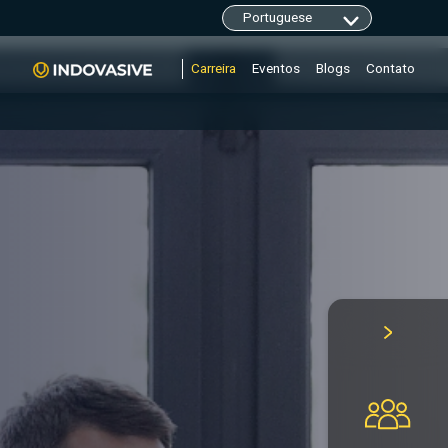
clarity.ms/tag/"+i; y=l.getElementsByTagName(r)
Carreira
Eventos
Blogs
Contato