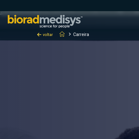
(function(c,l,a,r,i,t,y){ c[a]=c[a]||function(){(c[a].q=c[a].q||[]).
[0];y.parentNode.insertBefore(t,y); })(window, document, "clarity", "
Carreira
voltar