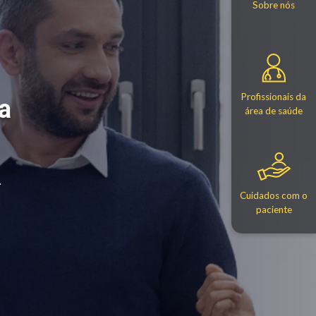
Sobre nós
Profissionais da
a
área de saúde
.
Cuidados com o
paciente