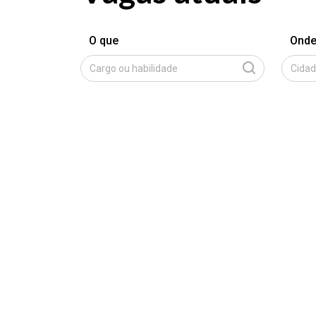
O que
Ond