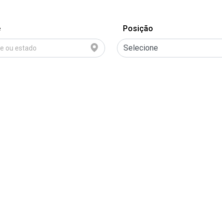
e
Posição
Selecione
No openings found
Eventos
Política de privacidade