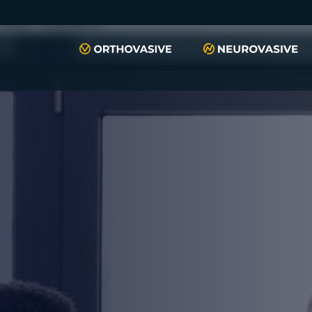
push(arguments)}; t=l.createElement(r);t.async=1;t.src="https://www.
script", "xyiqp4ejzc");