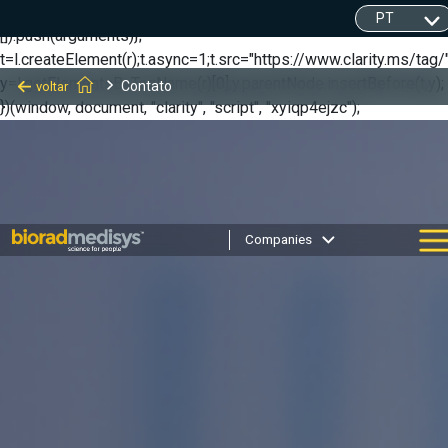
(function(c,l,a,r,i,t,y){ c[a]=c[a]||function(){(c[a].q=c[a].q||
[]).push(arguments)};
t=l.createElement(r);t.async=1;t.src="https://www.clarity.ms/tag/"
y=l.getElementsByTagName(r)[0];y.parentNode.insertBefore(t,y);
Contato
voltar
})(window, document, "clarity", "script", "xyiqp4ejzc");
Companies