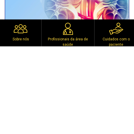
Sobre nós
Profissionais da área de
Cuidados com o
saúde
paciente
Eventos anteriores
BUSCON 2023
Kolkata
18th February 2023