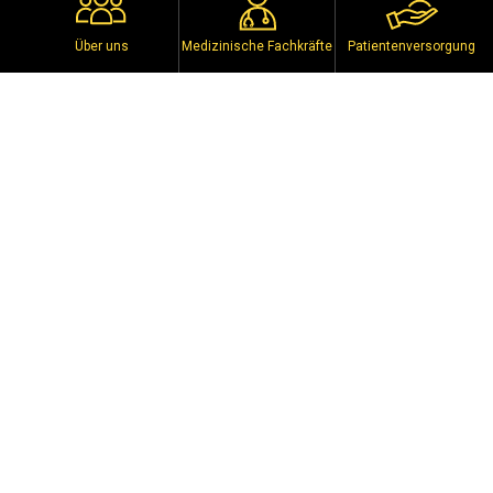
Über uns
Medizinische Fachkräfte
Patientenversorgung
Arthroplastik
Sportmedizin
Erfahren Sie mehr
Interventionen an der Peripherie
Neurointerventionen