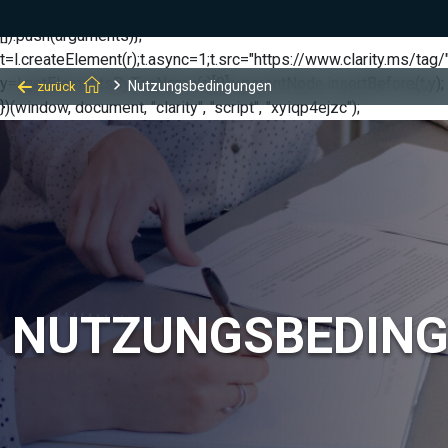
(function(c,l,a,r,i,t,y){ c[a]=c[a]||function(){(c[a].q=c[a].q||
[]).push(arguments)};
t=l.createElement(r);t.async=1;t.src="https://www.clarity.ms/tag/"
y=l.getElementsByTagName(r)[0];y.parentNode.insertBefore(t,y);
Nutzungsbedingungen
zurück
})(window, document, "clarity", "script", "xyiqp4ejzc");
NUTZUNGSBEDIN