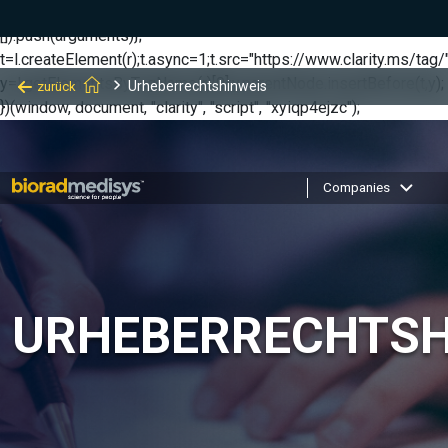
(function(c,l,a,r,i,t,y){ c[a]=c[a]||function(){(c[a].q=c[a].q||
[]).push(arguments)};
t=l.createElement(r);t.async=1;t.src="https://www.clarity.ms/tag/"
y=l.getElementsByTagName(r)[0];y.parentNode.insertBefore(t,y);
Urheberrechtshinweis
zurück
})(window, document, "clarity", "script", "xyiqp4ejzc");
Companies
URHEBERRECHTSH