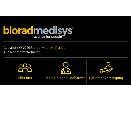
Stall No.72, Treat Resort, Silvassa, Dadra and Nagar Haveli, Gujrat
4th to 6th March 2022
Copyright © 2026
Biorad Medisys Pvt Ltd.
Alle Rechte vorbehalten
Veranstaltungen
Datenschutzpolitik
Vertriebshändler
Urheberrechtshinweis
Policy
Nutzungsbedingungen
Über uns
Medizinische Fachkräfte
Patientenversorgung
Vernetzen Sie sich mit uns in den sozialen Medien