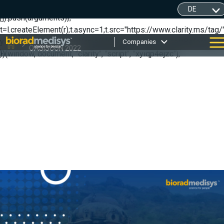
(function(c,l,a,r,i,t,y){ c[a]=c[a]||function(){(c[a].q=c[a].q||
[]).push(arguments)};
t=l.createElement(r);t.async=1;t.src="https://www.clarity.ms/tag/"
y=l.getElementsByTagName(r)[0];y.parentNode.insertBefore(t,y);
Companies
OASISCON 2022
})(window, document, "clarity", "script", "xyiqp4ejzc");