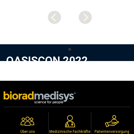
OASISCON 2022
Stall No. P3, GRC Convention, Gooty Road, Kurnool, Andhra Pradesh
2nd to 4th September 2022
Copyright © 2026
Biorad Medisys Pvt Ltd.
Alle Rechte vorbehalten
Veranstaltungen
Datenschutzpolitik
Über uns
Medizinische Fachkräfte
Patientenversorgung
Vertriebshändler
Urheberrechtshinweis