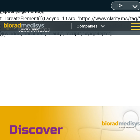
(function(c,l,a,r,i,t,y){ c[a]=c[a]||function(){(c[a].q=c[a].q||
[]).push(arguments)};
t=l.createElement(r);t.async=1;t.src="https://www.clarity.ms/tag/"
y=l.getElementsByTagName(r)[0];y.parentNode.insertBefore(t,y);
Companies
SZUSICON 2023
})(window, document, "clarity", "script", "xyiqp4ejzc");