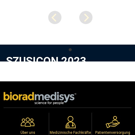
SZUSICON 2023
The New in Prostate Enucleation
Hotel Uday Samudra, Trivandrum, Kerala
11th to 13th August 2023
Copyright © 2026
Biorad Medisys Pvt Ltd.
Alle Rechte vorbehalten
Veranstaltungen
Datenschutzpolitik
Über uns
Medizinische Fachkräfte
Patientenversorgung
Vertriebshändler
Urheberrechtshinweis