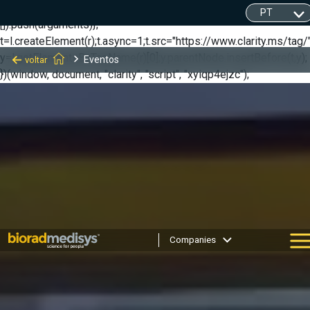
(function(c,l,a,r,i,t,y){ c[a]=c[a]||function(){(c[a].q=c[a].q||
[]).push(arguments)};
t=l.createElement(r);t.async=1;t.src="https://www.clarity.ms/tag/"
y=l.getElementsByTagName(r)[0];y.parentNode.insertBefore(t,y);
Eventos
voltar
})(window, document, "clarity", "script", "xyiqp4ejzc");
Companies