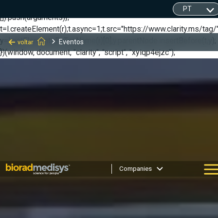
(function(c,l,a,r,i,t,y){ c[a]=c[a]||function(){(c[a].q=c[a].q||
[]).push(arguments)};
t=l.createElement(r);t.async=1;t.src="https://www.clarity.ms/tag/"
y=l.getElementsByTagName(r)[0];y.parentNode.insertBefore(t,y);
Eventos
voltar
})(window, document, "clarity", "script", "xyiqp4ejzc");
Companies