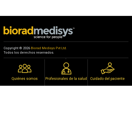
Propelling the Legacy Further
Stall No. 14, Brilliant Convention Center, Indore, Madhya
Pradesh
7th to 9th July 2023
Copyright © 2026
Biorad Medisys Pvt Ltd.
Todos los derechos reservados.
Eventos
Política de Privacidad
Distribuidores
Aviso de Derechos de Autor
Policy
Condiciones de Uso
Quiénes somos
Profesionales de la salud
Cuidado del paciente
Conéctese con nosotros en las redes sociales