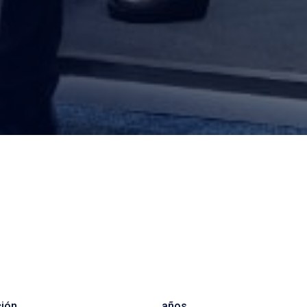
ción
años