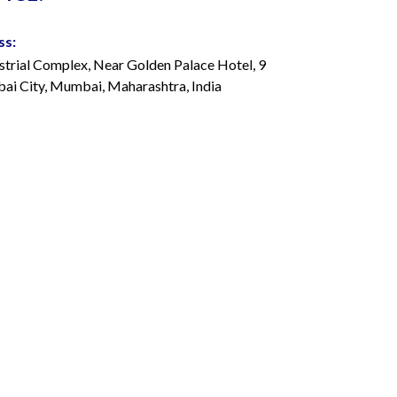
ss:
strial Complex, Near Golden Palace Hotel, 9
i City, Mumbai, Maharashtra, India
22 4263 7000
admedisys.com
 Industrial Estate, Hulimavu, Bannerghatta