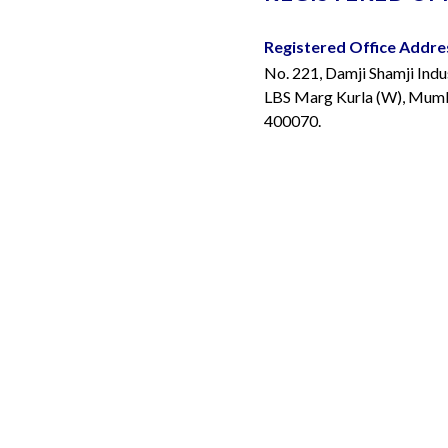
Registered Office Addre
No. 221, Damji Shamji Indu
LBS Marg Kurla (W), Mumba
400070.
Telephone Number:
+91 
Email Address:
info@bior
FACTURING FACILITIES
Bangalore:
Address:
illage Taluka Mulshi Opp
Biorad House, 660, Eshwari