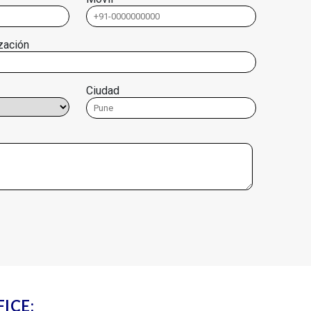
zación
Ciudad
ICE: