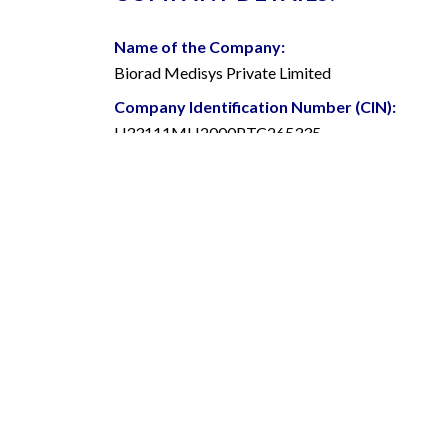
Name of the Company:
Biorad Medisys Private Limited
Company Identification Number (CIN):
U33111MH2000PTC265335
CORPORATE OFFICES & MANU
Pune:
Address:
Survey No 48/3 and 48/7, Pashan Sus Road Sus V