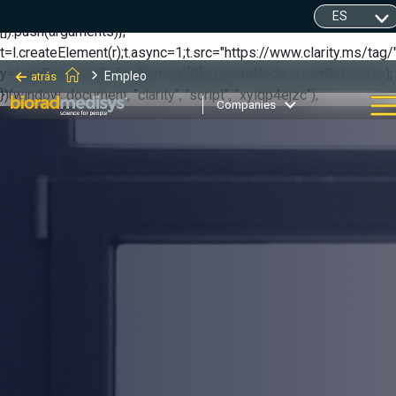
(function(c,l,a,r,i,t,y){ c[a]=c[a]||function(){(c[a].q=c[a].q||
[]).push(arguments)};
t=l.createElement(r);t.async=1;t.src="https://www.clarity.ms/tag/"
y=l.getElementsByTagName(r)[0];y.parentNode.insertBefore(t,y);
Empleo
atrás
})(window, document, "clarity", "script", "xyiqp4ejzc");
Companies