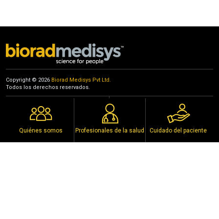
Rajgir International Convention Center, Rajgir,
Bihar
13th to 15th October 2022
Copyright © 2026
Biorad Medisys Pvt Ltd.
Todos los derechos reservados.
Eventos
Política de Privacidad
Distribuidores
Aviso de Derechos de Autor
Policy
Condiciones de Uso
Quiénes somos
Profesionales de la salud
Cuidado del paciente
Conéctese con nosotros en las redes sociales