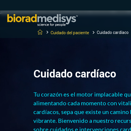
(function(c,l,a,r,i,t,y){ c[a]=c[a]||function(){(c[a].q=c[a].q||[]).
[0];y.parentNode.insertBefore(t,y); })(window, document, "clarity", "
Cuidado cardíaco
Cuidado del paciente
Cuidado cardíaco
Tu corazón es el motor implacable que 
alimentando cada momento con vitali
cardíacos, sepa que existe un camino 
vibrante. Bienvenido a nuestro recur
sobre cuidados e intervenciones card