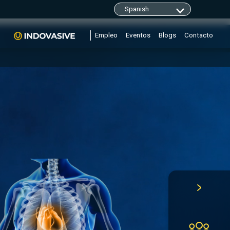
clarity.ms/tag/"+i; y=l.getElementsByTagName(r)
Empleo
Eventos
Blogs
Contacto