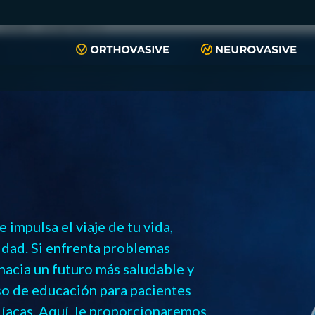
push(arguments)}; t=l.createElement(r);t.async=1;t.src="https://www.
script", "xyiqp4ejzc");
impulsa el viaje de tu vida,
dad. Si enfrenta problemas
hacia un futuro más saludable y
so de educación para pacientes
íacas. Aquí, le proporcionaremos