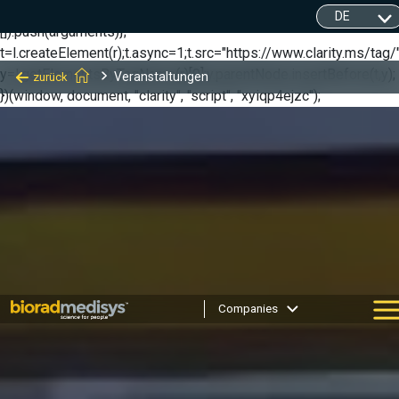
(function(c,l,a,r,i,t,y){ c[a]=c[a]||function(){(c[a].q=c[a].q||
[]).push(arguments)};
t=l.createElement(r);t.async=1;t.src="https://www.clarity.ms/tag/"
y=l.getElementsByTagName(r)[0];y.parentNode.insertBefore(t,y);
Veranstaltungen
zurück
})(window, document, "clarity", "script", "xyiqp4ejzc");
Companies