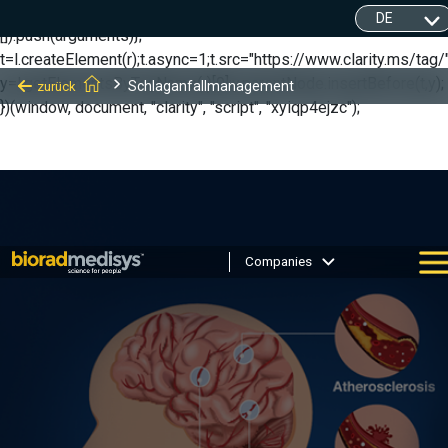
(function(c,l,a,r,i,t,y){ c[a]=c[a]||function(){(c[a].q=c[a].q||
[]).push(arguments)};
t=l.createElement(r);t.async=1;t.src="https://www.clarity.ms/tag/"
y=l.getElementsByTagName(r)[0];y.parentNode.insertBefore(t,y);
Schlaganfallmanagement
zurück
})(window, document, "clarity", "script", "xyiqp4ejzc");
Companies