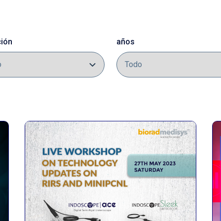
ción
años