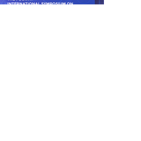
Eventos pasados
ISRJR 2023
JW Marriott, Pune, Maharashtra
26th to 28th May 2023
Leer más
Contáctenos