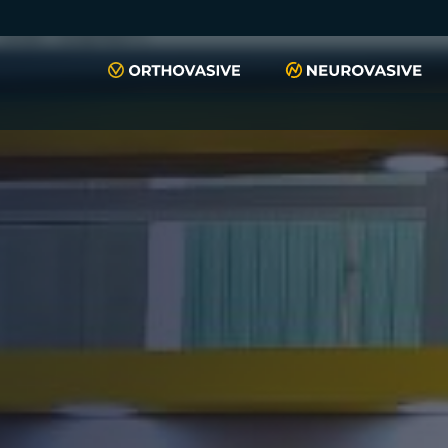
push(arguments)}; t=l.createElement(r);t.async=1;t.src="https://www.
script", "xyiqp4ejzc");