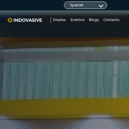
clarity.ms/tag/"+i; y=l.getElementsByTagName(r)
Empleo
Eventos
Blogs
Contacto