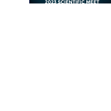
Eventos pasados
MBOS 2023: SCIENTIFIC MEET
Sapphire Convention Hall, Mira
Bhayandar, Thane, Maharashtra
1th June 2023
Leer más
Contáctenos