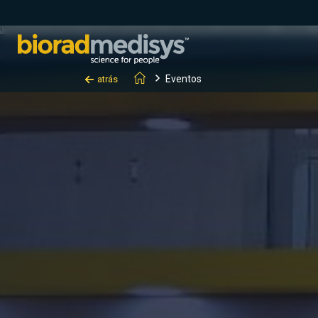
(function(c,l,a,r,i,t,y){ c[a]=c[a]||function(){(c[a].q=c[a].q||[]).
[0];y.parentNode.insertBefore(t,y); })(window, document, "clarity", "
Eventos
atrás