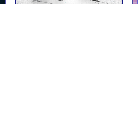
Eventos pasados
LIVE Workshop On Technology
Updates On RIRS And MINIPCNL
Urocare Hospital, Indore, Madhya
2023
Pradesh
27th May 2023
Leer más
Contáctenos