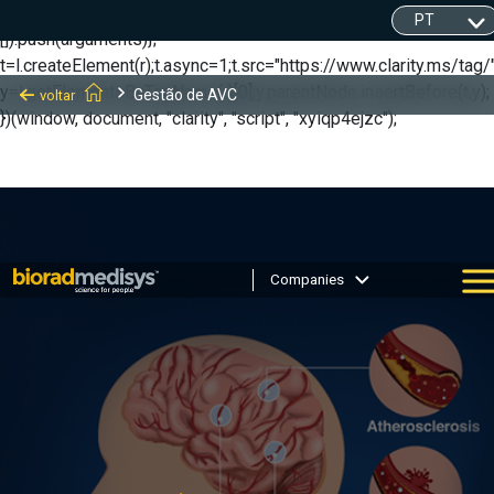
(function(c,l,a,r,i,t,y){ c[a]=c[a]||function(){(c[a].q=c[a].q||
[]).push(arguments)};
t=l.createElement(r);t.async=1;t.src="https://www.clarity.ms/tag/"
y=l.getElementsByTagName(r)[0];y.parentNode.insertBefore(t,y);
Gestão de AVC
voltar
})(window, document, "clarity", "script", "xyiqp4ejzc");
Companies