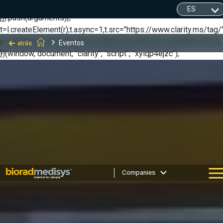
(function(c,l,a,r,i,t,y){ c[a]=c[a]||function(){(c[a].q=c[a].q||
[]).push(arguments)};
t=l.createElement(r);t.async=1;t.src="https://www.clarity.ms/tag/"
y=l.getElementsByTagName(r)[0];y.parentNode.insertBefore(t,y);
Eventos
atrás
})(window, document, "clarity", "script", "xyiqp4ejzc");
Companies