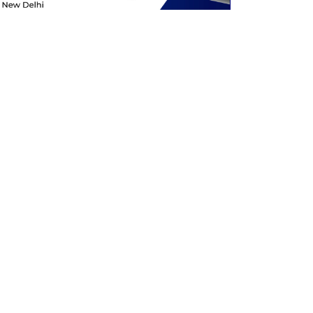
Eventos pasados
PERCON 2022
Stall No. 3, Hotel Surya, New Friends
Colony, New Delhi
1st & 2nd October 2022
Leer más
Contáctenos