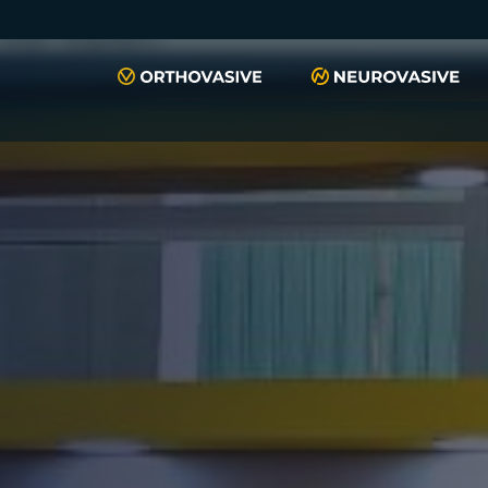
push(arguments)}; t=l.createElement(r);t.async=1;t.src="https://www.
script", "xyiqp4ejzc");