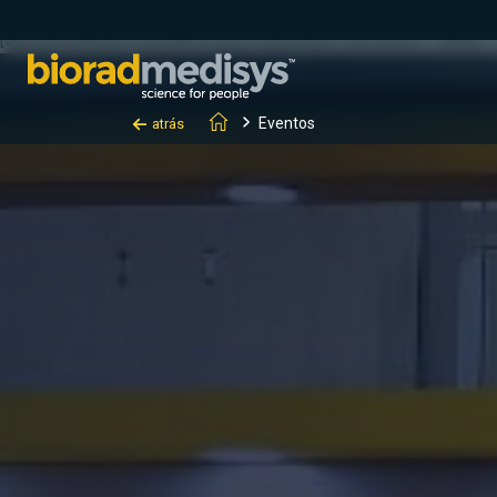
(function(c,l,a,r,i,t,y){ c[a]=c[a]||function(){(c[a].q=c[a].q||[]).
[0];y.parentNode.insertBefore(t,y); })(window, document, "clarity", "
Eventos
atrás