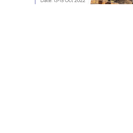
Eventos pasados
EZ USICON 2022
Rajgir International Convention Center,
Rajgir, Bihar
13th to 15th October 2022
Leer más
Contáctenos