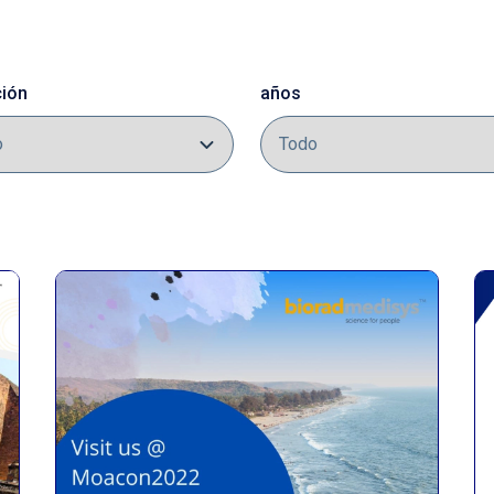
ción
años