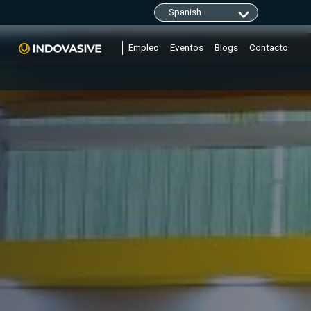
clarity.ms/tag/"+i; y=l.getElementsByTagName(r)
Empleo
Eventos
Blogs
Contacto