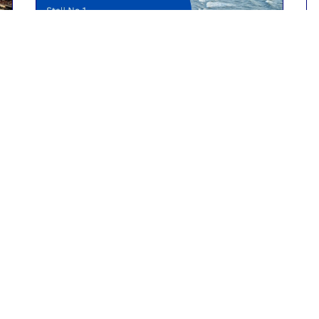
Eventos pasados
MOACON 2022
Stall No. 1, Taj Resort & Convention
Center, Goa
6th to 9th October 2022
Leer más
Contáctenos